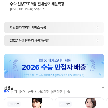
수학 신성규T 8월 전대실모 해설특강
[LIVE] 08. 19(수) 오후 3시
학원 문자 알리미
서비스 등록
2027
러셀 단과
강사 공개선발
선생님
국어
수학
영어
한국사
사회탐구
과학탐구
논술
고3
N수
고3
N수