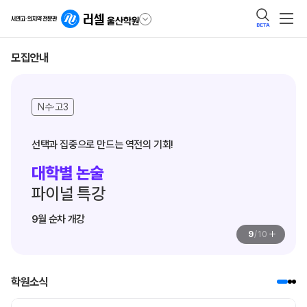
BETA
모집안내
N수·고3
대학별 논술
파이널 특강
9월 순차 개강
+
9
/
10
학원소식