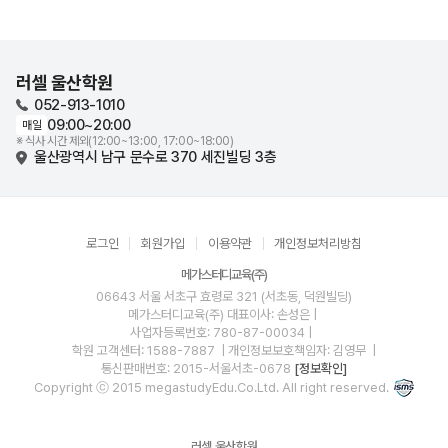
러셀 울산학원
052-913-1010
09:00~20:00
매일
※ 식사 시간 제외(12:00~13:00, 17:00~18:00)
울산광역시 남구 문수로 370 세진빌딩 3층
로그인
회원가입
이용약관
개인정보처리방침
메가스터디교육(주)
06643 서울 서초구 효령로 321 (서초동, 덕원빌딩)
메가스터디교육(주)
대표이사: 손성은 |
사업자등록번호: 780-87-00034
|
학원 고객센터: 1588-7887
| 개인정보보호책임자: 김영무
|
통신판매번호: 2015-서울서초-0678
[정보확인]
Copyright ⓒ 2015 megastudyEdu.Co.Ltd. All right reserved.
러셀 울산학원