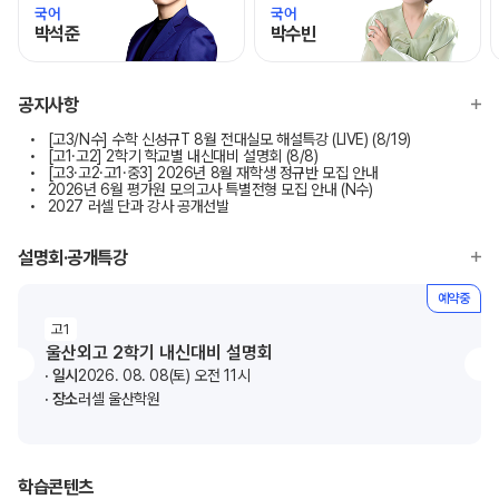
국어
국어
박석준
박수빈
모바일이동
모바일이동
공지사항
[고3/N수] 수학 신성규T 8월 전대실모 해설특강 (LIVE) (8/19)
[고1·고2] 2학기 학교별 내신대비 설명회 (8/8)
[고3·고2·고1·중3] 2026년 8월 재학생 정규반 모집 안내
2026년 6월 평가원 모의고사 특별전형 모집 안내 (N수)
2027 러셀 단과 강사 공개선발
설명회·공개특강
예약중
고1
울산외고 2학기 내신대비 설명회
일시
2026. 08. 08(토) 오전 11시
장소
러셀 울산학원
학습콘텐츠