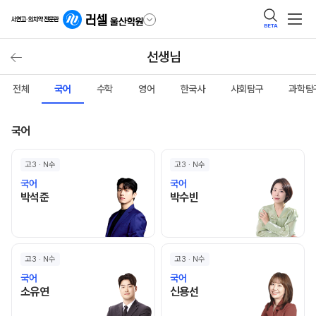
BETA
선생님
전체
국어
수학
영어
한국사
사회탐구
과학탐
국어
고3 · N수
고3 · N수
국어
국어
박석준 선생님 홈 바로가기
박수빈 선생님 홈 바로가기
박석준
박수빈
고3 · N수
고3 · N수
국어
국어
소유연 선생님 홈 바로가기
신용선 선생님 홈 바로가기
소유연
신용선