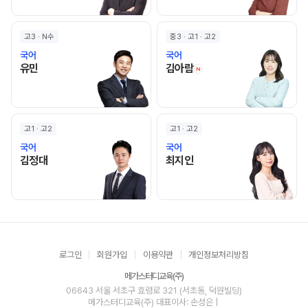
고3 · N수
중3 · 고1 · 고2
국어
국어
유민 선생님 홈 바로가기
김아람 선생님 홈 바로
유민
김아람
N
고1 · 고2
고1 · 고2
국어
국어
김정대 선생님 홈 바로가기
최지인 선생님 홈 바로가기
김정대
최지인
로그인
회원가입
이용약관
개인정보처리방침
메가스터디교육(주)
06643 서울 서초구 효령로 321 (서초동, 덕원빌딩)
메가스터디교육(주)
대표이사: 손성은 |