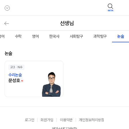
BETA
선생님
국어
수학
영어
한국사
사회탐구
과학탐구
논술
논술
고3 · N수
수리논술
문성호 선생님 홈 바로가기
문성호
N
로그인
회원가입
이용약관
개인정보처리방침
메가스터디교육(주)