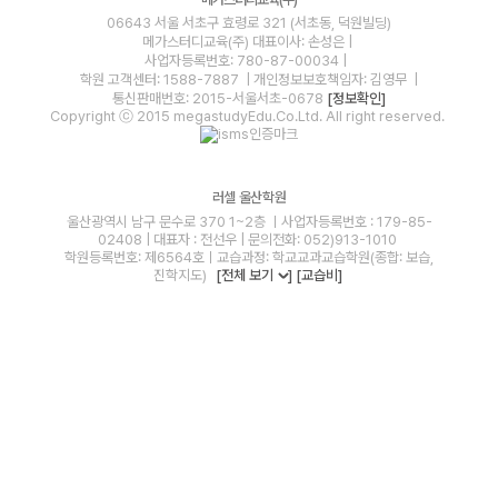
06643 서울 서초구 효령로 321 (서초동, 덕원빌딩)
메가스터디교육(주)
대표이사: 손성은 |
사업자등록번호: 780-87-00034
|
학원 고객센터: 1588-7887
| 개인정보보호책임자: 김영무
|
통신판매번호: 2015-서울서초-0678
[정보확인]
Copyright ⓒ 2015 megastudyEdu.Co.Ltd. All right reserved.
러셀 울산학원
울산광역시 남구 문수로 370 1~2층 ㅣ사업자등록번호 : 179-85-
02408 | 대표자 : 전선우 | 문의전화: 052)913-1010
학원등록번호: 제6564호ㅣ교습과정: 학교교과교습학원(종합: 보습,
진학지도)
[전체 보기
]
[교습비]
blog
youtube
insta