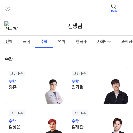
BETA
선생님
전체
국어
수학
영어
한국사
사회탐구
과학탐
수학
고3 · N수
고3 · N수
수학
수학
강훈 선생님 홈 바로가기
김기현 선생님 홈 바로가기
강훈
김기현
고3 · N수
고3 · N수
수학
수학
김성은 선생님 홈 바로가기
김재완 선생님 홈 바로가기
김성은
김재완