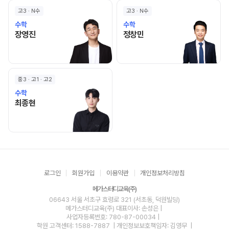
고3 · N수
고3 · N수
수학
수학
장영진 선생님 홈 바로가기
정창민 선생님 홈 바로가기
장영진
정창민
중3 · 고1 · 고2
수학
최종현 선생님 홈 바로가기
최종현
로그인
회원가입
이용약관
개인정보처리방침
메가스터디교육(주)
06643 서울 서초구 효령로 321 (서초동, 덕원빌딩)
메가스터디교육(주)
대표이사: 손성은 |
사업자등록번호: 780-87-00034
|
학원 고객센터: 1588-7887
| 개인정보보호책임자: 김영무
|