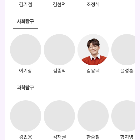
김기철
김선덕
조정식
사회탐구
이기상
김종익
김용택
윤성훈
과학탐구
강민웅
김재권
한종철
함지영