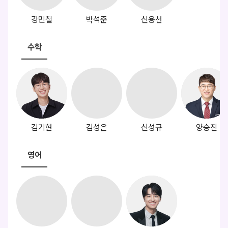
강민철
박석준
신용선
수학
김기현
김성은
신성규
양승진
영어