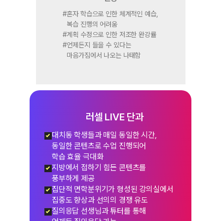
#
혼자 학습으로 인한 체계적인 예습,
복습 진행의 어려움
#
계획 수정으로 인한 저조한 완강률
#
언제든지 들을 수 있다는
마음가짐에서 나오는 나태함
러셀 LIVE 단과
대치동 학생들과 매일 동일한 시간,
#
동일한 콘텐츠로 수업 진행되어
학습 효율 극대화
지방에서 접하기 힘든 콘텐츠를
#
풍부하게 제공
집단적 면학분위기가 형성된 강의실에서
#
집중도 향상과 선의의 경쟁 유도
질의응답 선생님과 튜터를 통해
#