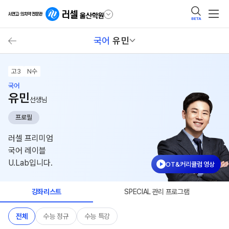
BETA
국어
유민
고3
N수
국어
유민
선생님
프로필
러셀 프리미엄
국어 레이블
U.Lab입니다.
OT&커리큘럼 영상
강좌리스트
SPECIAL 관리 프로그램
전체
수능 정규
수능 특강