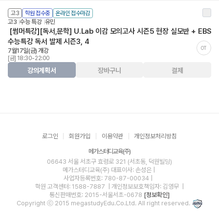
고3
학원 접수중
온라인 접수마감
고3
수능 특강
유민
[썸머특강][독서,문학] U.Lab 이감 모의고사 시즌5 현장 실모반 + EBS
수능특강 독서 발제 시즌3, 4
OT
7월17일(금) 개강
[금] 18:30-22:00
강의계획서
장바구니
결제
로그인
회원가입
이용약관
개인정보처리방침
메가스터디교육(주)
06643 서울 서초구 효령로 321 (서초동, 덕원빌딩)
메가스터디교육(주)
대표이사: 손성은 |
사업자등록번호: 780-87-00034
|
학원 고객센터: 1588-7887
| 개인정보보호책임자: 김영무
|
통신판매번호: 2015-서울서초-0678
[정보확인]
Copyright ⓒ 2015 megastudyEdu.Co.Ltd. All right reserved.