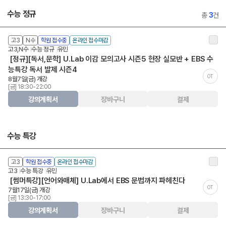
수능 정규
총
3
건
고3
N수
학원 접수중
온라인 접수마감
고3,N수
수능 정규
유민
[정규][독서,문학] U.Lab 이감 모의고사 시즌5 현장 실모반 + EBS 수
능특강 독서 발제 시즌4
OT
8월7일(금) 개강
[금] 18:30-22:00
강의계획서
장바구니
결제
수능 특강
고3
학원 접수중
온라인 접수마감
고3
수능 특강
유민
[썸머특강][언어와매체] U.Lab에서 EBS 문법까지 파헤친다
OT
7월17일(금) 개강
[금] 13:30-17:00
강의계획서
장바구니
결제