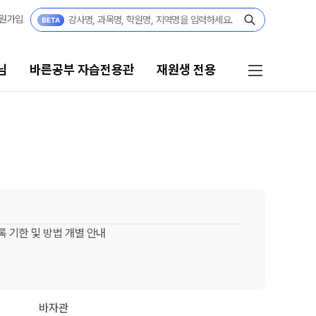
원가입
님
바른공부 자습전용관
재원생 전용
 자습전용관
재원생 전용
습전용관 안내
재원생 전용 서비스
모의고사 접수
강
편리한 온라인 서비스
규반
홈페이지 회원 인증
등록 기한 및 방법 개별 안내
재원생 콘텐츠
요강
OMEGA 모의고사
쿨
전국 대단위 실전 모의고사
바자관
 정규반