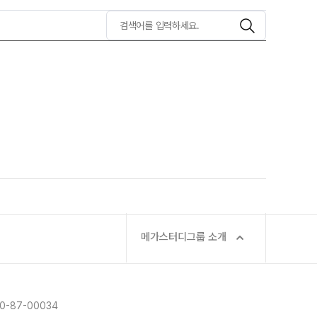
메가X대성 더 프리미엄 모의고사
쿨
N
ALPHA 모의고사
검색어
모집요강
수학 아이젠
통합사회·과학 학평 대비
 정규반
N
2026년 모의고사 일정
2026 수능 적중 문항
재원생 특별 혜택
메가패스 특별 지원
메가 스마트 리포트
실시간 질문답변 앱 QUBE
메가스터디그룹 소개
-87-00034