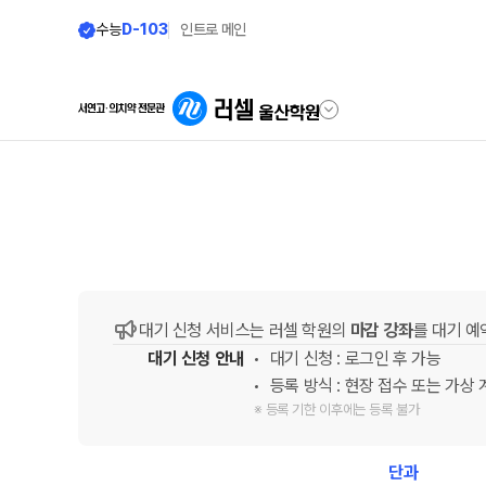
수능
D-103
인트로 메인
학원안내
단과 시간표
원장 인사말
LIVE 단과 집단 학습 시
공지사항
고3·N수
대기 신청 서비스는 러셀 학원의
마감 강좌
를 대기 
8월 정규·특강 단과
학원 소개
대기 신청 안내
대기 신청 : 로그인 후 가능
9월 정규·특강 단과
N
주간 식단표
등록 방식 : 현장 접수 또는 가상
대학별 논술 파이널 특강
N
※ 등록 기한 이후에는 등록 불가
셔틀버스 안내
추석 집중 특강
N
학원 상담
단과
고3·고2·고1·중3