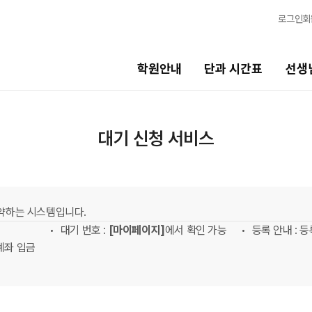
로그인
회
학원안내
단과 시간표
선생
선생님
바른공부
대기 신청 서비스
스템
선생님 커리큘럼
바른공부 자
선생님
N수 모집요
예약하는 시스템입니다.
전체
2027 N수 정
대기 번호 :
[마이페이지]
에서 확인 가능
등록 안내 : 
국어
2027 반수반
 계좌 입금
수학
재학생 모집
영어
2026 썸머스
한국사
2027 재학생