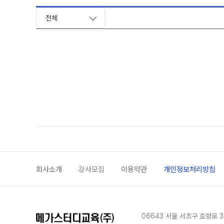
자주 묻는 질문
8~9월 중간고사 대비 강좌
전체
온라인 상담
썸머특강
방문상담 예약
마감 강좌 대기 신청
원장과 소통하기
설명회·공개특강
학원 시설
위치안내
회사소개
강사모집
이용약관
개인정보처리방침
06643 서울 서초구 효령로 3