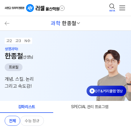
BETA
과학
한종철
고2
고3
N수
생명과학I
한종철
선생님
프로필
개념. 스킬. 논리
그리고 속도감!
OT&커리큘럼 영상
강좌리스트
SPECIAL 관리 프로그램
전체
수능 정규