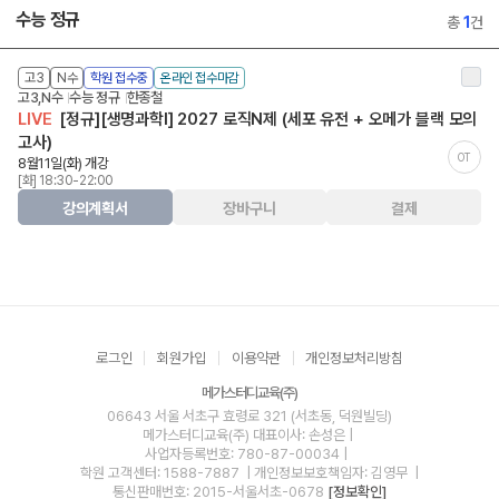
수능 정규
총
1
건
고3
N수
학원 접수중
온라인 접수마감
고3,N수
수능 정규
한종철
LIVE
[정규][생명과학I] 2027 로직N제 (세포 유전 + 오메가 블랙 모의
고사)
OT
8월11일(화) 개강
[화] 18:30-22:00
강의계획서
장바구니
결제
로그인
회원가입
이용약관
개인정보처리방침
메가스터디교육(주)
06643 서울 서초구 효령로 321 (서초동, 덕원빌딩)
메가스터디교육(주)
대표이사: 손성은 |
사업자등록번호: 780-87-00034
|
학원 고객센터: 1588-7887
| 개인정보보호책임자: 김영무
|
통신판매번호: 2015-서울서초-0678
[정보확인]