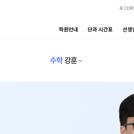
로그인
회
학원안내
단과 시간표
선생
선생님
바른공부
수학
강훈
스템
선생님 커리큘럼
바른공부 자
선생님
N수 모집요
전체
2027 N수 정
국어
2027 반수반
수학
재학생 모집
영어
2026 썸머스
한국사
2027 재학생