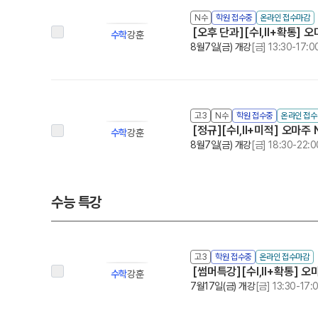
N수
학원 접수중
온라인 접수마감
[오후 단과][수I,II+확통]
수학
강훈
8월7일(금) 개강
[금] 13:30-17:0
고3
N수
학원 접수중
온라인 접
[정규][수I,II+미적] 오마주
수학
강훈
8월7일(금) 개강
[금] 18:30-22:0
수능 특강
고3
학원 접수중
온라인 접수마감
[썸머특강][수I,II+확통] 
수학
강훈
7월17일(금) 개강
[금] 13:30-17: