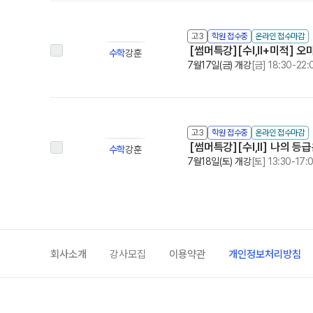
고3
학원 접수중
온라인 접수마감
[썸머특강][수I,II+미적] 오
수학
강훈
7월17일(금) 개강
[금] 18:30-22:
고3
학원 접수중
온라인 접수마감
[썸머특강][수I,II] 나의 
수학
강훈
7월18일(토) 개강
[토] 13:30-17:
회사소개
강사모집
이용약관
개인정보처리방침