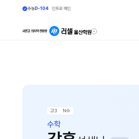
수능
D-104
인트로 메인
학원안내
단과 시간표
원장 인사말
LIVE 단과 집단 학습 시
공지사항
고3·N수
8월 정규·특강 단과
학원 소개
9월 정규·특강 단과
N
주간 식단표
고3
N수
대학별 논술 파이널 특강
N
셔틀버스 안내
수학
추석 집중 특강
N
학원 상담
고3·고2·고1·중3