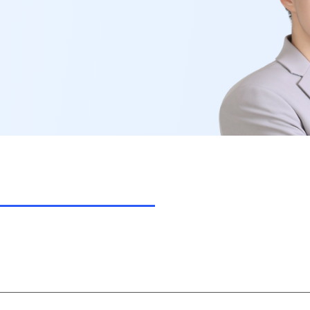
사회탐구
2027 윈터스
N
과학탐구
논술
고3·N수 
2027 파이널