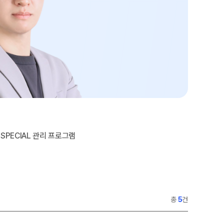
메가X대성 더 프리미엄 모의고사
쿨
N
ALPHA 모의고사
모집요강
수학 아이젠
통합사회·과학 학평 대비
 정규반
N
2026년 모의고사 일정
2026 수능 적중 문항
재원생 특별 혜택
메가패스 특별 지원
메가 스마트 리포트
SPECIAL 관리 프로그램
실시간 질문답변 앱 QUBE
총
5
건