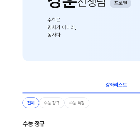
강훈
선생님
프로필
자주 묻는 질문
8~9월 중간고사 대비 강좌
온라인 상담
썸머특강
수학은
방문상담 예약
명사가 아니라,
마감 강좌 대기 신청
원장과 소통하기
동사다
설명회·공개특강
학원 시설
위치안내
강좌리스트
전체
수능 정규
수능 특강
수능 정규