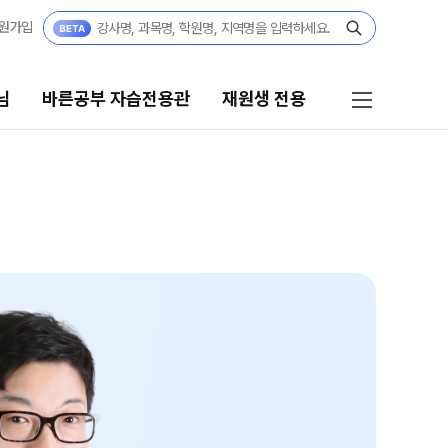
원가입
님
바른공부 자습전용관
재원생 전용
 자습전용관
재원생 전용
습전용관 안내
재원생 전용 서비스
모의고사 접수
강
편리한 온라인 서비스
규반
홈페이지 회원 인증
재원생 콘텐츠
요강
OMEGA 모의고사
쿨
전국 대단위 실전 모의고사
 정규반