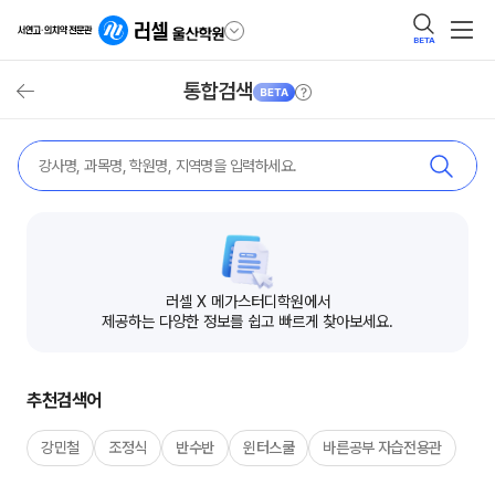
BETA
안내
통합검색
뒤로가기
검색
러셀 X 메가스터디학원에서
제공하는 다양한 정보를 쉽고 빠르게 찾아보세요.
추천검색어
강민철
조정식
반수반
윈터스쿨
바른공부 자습전용관