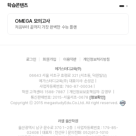
학습콘텐츠
OMEGA 모의고사
처음부터 끝까지 가장 완벽한 수능 플랜
로그인
회원가입
이용약관
개인정보처리방침
메가스터디교육(주)
06643 서울 서초구 효령로 321 (서초동, 덕원빌딩)
메가스터디교육(주)
대표이사: 손성은 |
사업자등록번호: 780-87-00034
|
학원 고객센터: 1588-7887
| 개인정보보호책임자: 김영무
|
통신판매번호: 2015-서울서초-0678
[정보확인]
Copyright ⓒ 2015 megastudyEdu.Co.Ltd. All right reserved.
러셀 울산학원
울산광역시 남구 문수로 370 1~2층 ㅣ사업자등록번호 : 179-85-
02408 | 대표자 : 전선우 | 문의전화: 052)913-1010