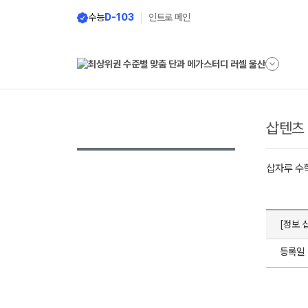
수능
D-103
인트로 메인
삽텐츠
삽자루 수
[정보 
등록일