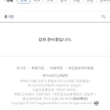
전체
국어
수학
영어
사탐
과탐
한국사
과목
총
0
건
강좌 준비중입니다.
로그인
회원가입
이용약관
개인정보처리방침
메가스터디교육(주)
06643 서울 서초구 효령로 321 (서초동, 덕원빌딩)
메가스터디교육(주)
대표이사: 손성은 |
사업자등록번호: 780-87-00034
|
학원 고객센터: 1588-7887
| 개인정보보호책임자: 김영무
|
통신판매번호: 2015-서울서초-0678
[정보확인]
Copyright ⓒ 2015 megastudyEdu.Co.Ltd. All right reserved.