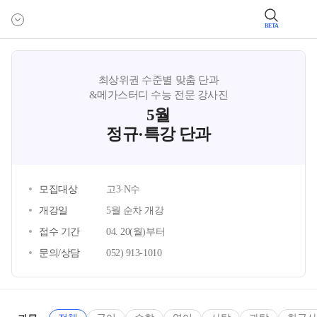
BETA
최상위권 수준별 맞춤 단과
&메가스터디 수능 전문 강사진
5월
정규·특강 단과
모집대상
고3·N수
개강일
5월 순차 개강
접수 기간
04. 20(월)부터
문의/상담
052) 913-1010