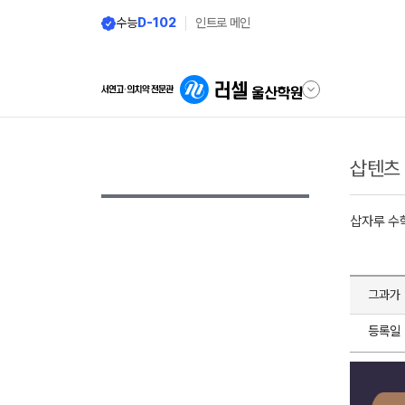
수능
D-102
인트로 메인
삽텐츠
삽자루 수
그과가 
등록일