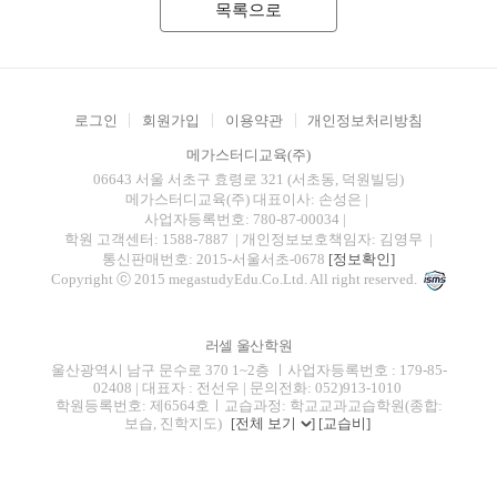
목록으로
로그인
회원가입
이용약관
개인정보처리방침
메가스터디교육(주)
06643 서울 서초구 효령로 321 (서초동, 덕원빌딩)
메가스터디교육(주)
대표이사: 손성은 |
사업자등록번호: 780-87-00034
|
학원 고객센터: 1588-7887
| 개인정보보호책임자: 김영무
|
통신판매번호: 2015-서울서초-0678
[정보확인]
Copyright ⓒ 2015 megastudyEdu.Co.Ltd. All right reserved.
러셀 울산학원
울산광역시 남구 문수로 370 1~2층 ㅣ사업자등록번호 : 179-85-
02408 | 대표자 : 전선우 | 문의전화: 052)913-1010
학원등록번호: 제6564호ㅣ교습과정: 학교교과교습학원(종합:
보습, 진학지도)
[전체 보기
]
[교습비]
blog
youtube
insta