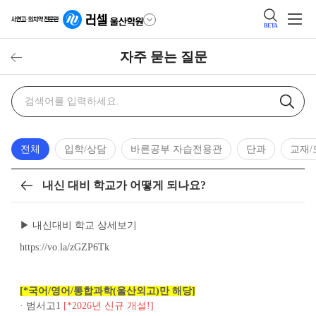
BETA
자주 묻는 질문
자주
검색어
묻는
질문
검색
전체
입학/상담
바른공부 자습전용관
단과
교재
내신 대비 학교가 어떻게 되나요?
목록
▶ 내신대비 학교 상세보기
https://vo.la/zGZP6Tk
[*국어/영어/통합과학(울산외고)만 해당]
· 범서고1
[*2026년 신규 개설!]