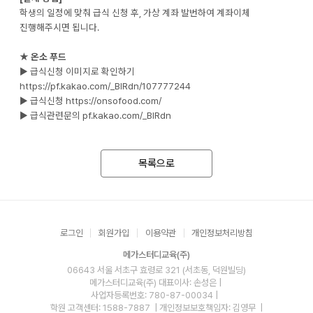
학생의 일정에 맞춰 급식 신청 후, 가상 계좌 발번하여 계좌이체
진행해주시면 됩니다.
★
온소 푸드
▶ 급식신청 이미지로 확인하기
https://pf.kakao.com/_BIRdn/107777244
▶ 급식신청
https://onsofood.com/
▶ 급식관련문의
pf.kakao.com/_BIRdn
목록으로
로그인
회원가입
이용약관
개인정보처리방침
메가스터디교육(주)
06643 서울 서초구 효령로 321 (서초동, 덕원빌딩)
메가스터디교육(주)
대표이사: 손성은 |
사업자등록번호: 780-87-00034
|
학원 고객센터: 1588-7887
| 개인정보보호책임자: 김영무
|