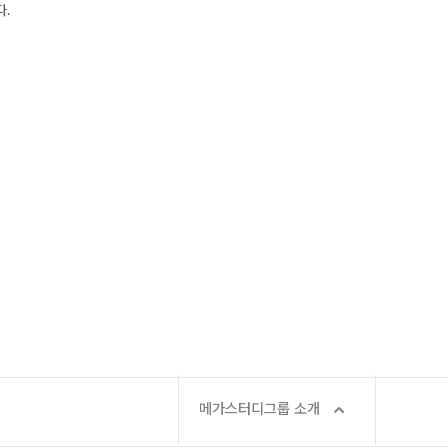
다.
메가X대성 더 프리미엄 모의고사
쿨
N
ALPHA 모의고사
모집요강
수학 아이젠
통합사회·과학 학평 대비
 정규반
N
2026년 모의고사 일정
2026 수능 적중 문항
재원생 특별 혜택
메가패스 특별 지원
메가 스마트 리포트
실시간 질문답변 앱 QUBE
메가스터디그룹 소개