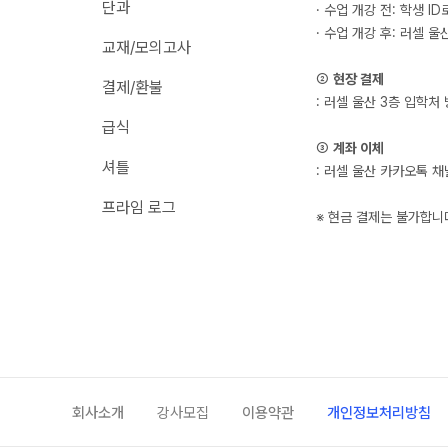
단과
· 수업 개강 전: 학생 
자주 묻는 질문
8~9월 중간고사 대비 강좌
· 수업 개강 후: 러셀 
온라인 상담
교재/모의고사
썸머특강
방문상담 예약
②
현장 결제
결제/환불
마감 강좌 대기 신청
원장과 소통하기
: 러셀 울산 3층 입학처
급식
설명회·공개특강
③
계좌 이체
셔틀
: 러셀 울산 카카오톡 
학원 시설
프라임 로그
※ 현금 결제는 불가합니
위치안내
회사소개
강사모집
이용약관
개인정보처리방침