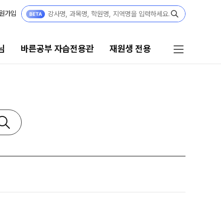
원가입
님
바른공부 자습전용관
재원생 전용
 자습전용관
재원생 전용
습전용관 안내
재원생 전용 서비스
모의고사 접수
강
편리한 온라인 서비스
규반
홈페이지 회원 인증
재원생 콘텐츠
집요강
OMEGA 모의고사
쿨
전국 대단위 실전 모의고사
 정규반