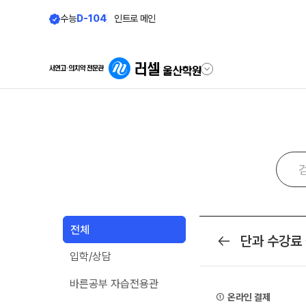
수능
D-104
인트로 메인
학원안내
단과 시간표
원장 인사말
LIVE 단과 집단 학습 시
공지사항
고3·N수
8월 정규·특강 단과
학원 소개
전체
9월 정규·특강 단과
N
단과 수강료
목록
주간 식단표
대학별 논술 파이널 특강
N
입학/상담
셔틀버스 안내
추석 집중 특강
N
바른공부 자습전용관
학원 상담
①
온라인 결제
고3·고2·고1·중3