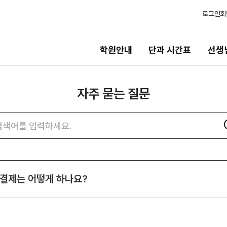
로그인
회
학원안내
단과 시간표
선생
자주 묻는 질문
선생님
바른공부
스템
선생님 커리큘럼
바른공부 자
자주
검색어
묻는
선생님
N수 모집요
질문
전체
2027 N수 정
검색
국어
2027 반수반
 결제는 어떻게 하나요?
수학
재학생 모
영어
2026 썸머스
한국사
2027 재학생