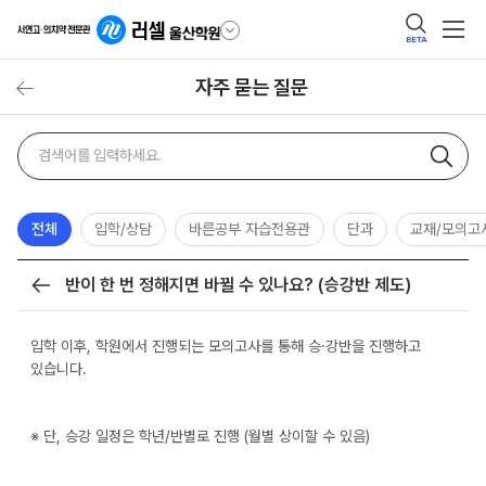
BETA
자주 묻는 질문
자주
검색어
묻는
질문
검색
전체
입학/상담
바른공부 자습전용관
단과
교재/모의고
반이 한 번 정해지면 바뀔 수 있나요? (승강반 제도)
목록
입학 이후, 학원에서 진행되는 모의고사를 통해 승·강반을 진행하고
있습니다.
※ 단, 승강 일정은 학년/반별로 진행 (월별 상이할 수 있음)