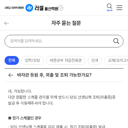
BETA
자주 묻는 질문
자주
검색어
묻는
질문
검색
전체
입학/상담
바른공부 자습전용관
단과
교재/모의고
바자관 등원 후, 외출 및 조퇴 가능한가요?
목록
네, 가능합니다.
다만 원활한 스케줄 관리를 위해 반드시 담임 선생님께 조퇴(외출증)증
발급 후 이동해주셔야 합니다.
■
정기
스케줄인 경우
· 담임 선생님께 스케줄표 미리 제출 시, 정기 조퇴(외출증) 발급