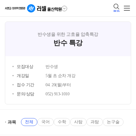
BETA
반수생을 위한 고효율 압축특강
반수 특강
모집대상
반수생
개강일
5월 초 순차 개강
접수 기간
04. 20(월)부터
문의/상담
052) 913-1010
전체
국어
수학
사탐
과탐
논구술
과목