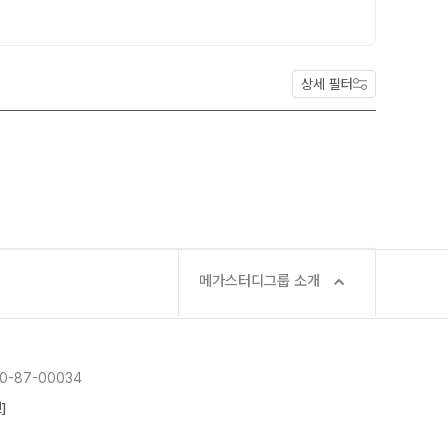
메가X대성 더 프리미엄 모의고사
쿨
N
ALPHA 모의고사
모집요강
수학 아이젠
상세 필터
통합사회·과학 학평 대비
 정규반
N
2026년 모의고사 일정
2026 수능 적중 문항
재원생 특별 혜택
메가패스 특별 지원
메가 스마트 리포트
메가스터디그룹 소개
실시간 질문답변 앱 QUBE
-87-00034
]