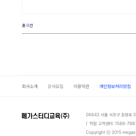
자주 묻는 질문
8~9월 중간고사 대비 강좌
온라인 상담
썸머특강
방문상담 예약
총
0
건
마감 강좌 대기 신청
원장과 소통하기
설명회·공개특강
학원 시설
위치안내
회사소개
강사모집
이용약관
개인정보처리방침
06643 서울 서초구 효령로 3
|
학원 고객센터: 1588-788
Copyright ⓒ 2015 megastu