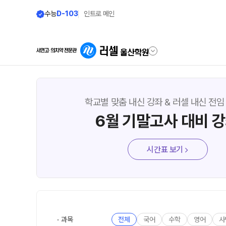
수능
D-103
인트로 메인
학원안내
단과 시간표
학교별 맞춤 내신 강좌 & 러셀 내신 전임
6월 기말고사 대비 
원장 인사말
LIVE 단과 집단 학습 시
공지사항
고3·N수
시간표 보기
8월 정규·특강 단과
학원 소개
9월 정규·특강 단과
N
주간 식단표
대학별 논술 파이널 특강
N
셔틀버스 안내
추석 집중 특강
N
학원 상담
과목
전체
국어
수학
영어
사
고3·고2·고1·중3