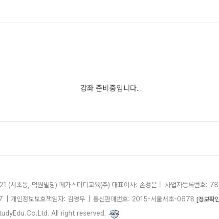
사회탐구
2027 윈터스
N
과학탐구
논술
고3·N수 
2027 파이널
강좌 준비중입니다.
21 (서초동, 덕원빌딩)
메가스터디교육(주)
대표이사: 손성은 |
사업자등록번호: 780
7
| 개인정보보호책임자: 김영무
|
통신판매번호: 2015-서울서초-0678
[정보확인
dyEdu.Co.Ltd. All right reserved.