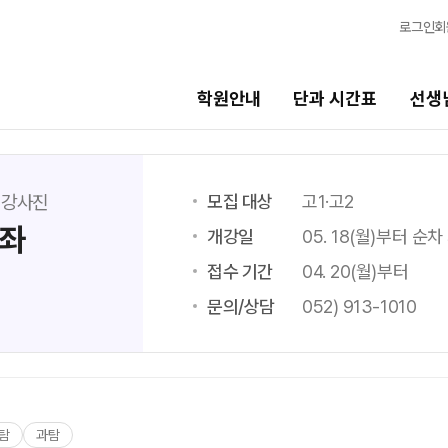
로그인
회
학원안내
단과 시간표
선생
선생님
바른공부
모집 대상
고1·고2
 강사진
강좌
스템
선생님 커리큘럼
바른공부 자
개강일
05. 18(월)부터 순차
접수 기간
04. 20(월)부터
선생님
N수 모집요
문의/상담
052) 913-1010
전체
2027 N수 정
국어
2027 반수반
수학
재학생 모집
영어
2026 썸머스
한국사
탐
과탐
2027 재학생