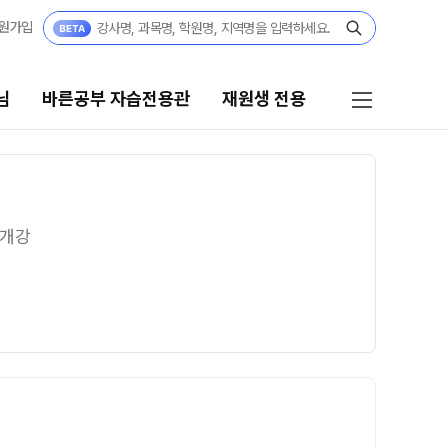
원가입
님
바른공부 자습전용관
재원생 전용
 자습전용관
재원생 전용
습전용관 안내
재원생 전용 서비스
 개강
모의고사 접수
강
편리한 온라인 서비스
규반
홈페이지 회원 인증
재원생 콘텐츠
요강
OMEGA 모의고사
쿨
전국 대단위 실전 모의고사
 정규반