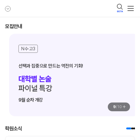
BETA
모집안내
N수·고3
대학별 논술
파이널 특강
9월 순차 개강
+
9
/
10
학원소식