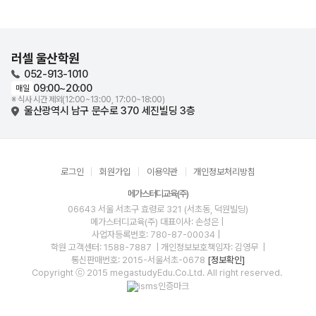
러셀 울산학원
052-913-1010
09:00~20:00
매일
※ 식사 시간 제외(12:00~13:00, 17:00~18:00)
울산광역시 남구 문수로 370 세진빌딩 3층
로그인
회원가입
이용약관
개인정보처리방침
메가스터디교육(주)
06643 서울 서초구 효령로 321 (서초동, 덕원빌딩)
메가스터디교육(주)
대표이사: 손성은 |
사업자등록번호: 780-87-00034
|
학원 고객센터: 1588-7887
| 개인정보보호책임자: 김영무
|
통신판매번호: 2015-서울서초-0678
[정보확인]
Copyright ⓒ 2015 megastudyEdu.Co.Ltd. All right reserved.