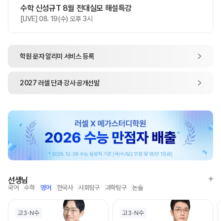
수학 신성규T 8월 전대실모 해설특강
[LIVE] 08. 19(수) 오후 3시
학원 문자 알리미
서비스 등록
2027
러셀 단과
강사 공개선발
선생님
국어
수학
영어
한국사
사회탐구
과학탐구
논술
고3
N수
고3
N수