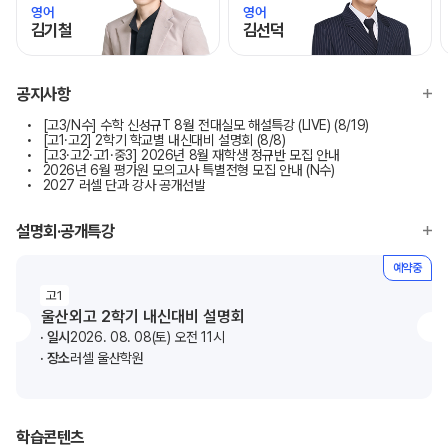
영어
영어
김기철
김선덕
모바일이동
모바일이동
공지사항
[고3/N수] 수학 신성규T 8월 전대실모 해설특강 (LIVE) (8/19)
[고1·고2] 2학기 학교별 내신대비 설명회 (8/8)
[고3·고2·고1·중3] 2026년 8월 재학생 정규반 모집 안내
2026년 6월 평가원 모의고사 특별전형 모집 안내 (N수)
2027 러셀 단과 강사 공개선발
설명회·공개특강
예약중
고1
울산외고 2학기 내신대비 설명회
일시
2026. 08. 08(토) 오전 11시
장소
러셀 울산학원
학습콘텐츠