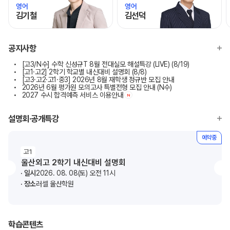
영어
영어
김기철
김선덕
모바일이동
모바일이동
공지사항
[고3/N수] 수학 신성규T 8월 전대실모 해설특강 (LIVE) (8/19)
[고1·고2] 2학기 학교별 내신대비 설명회 (8/8)
[고3·고2·고1·중3] 2026년 8월 재학생 정규반 모집 안내
2026년 6월 평가원 모의고사 특별전형 모집 안내 (N수)
2027 수시 합격예측 서비스 이용안내
N
설명회·공개특강
예약중
고1
울산외고 2학기 내신대비 설명회
일시
2026. 08. 08(토) 오전 11시
장소
러셀 울산학원
학습콘텐츠