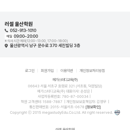
러셀 울산학원
052-913-1010
09:00~20:00
매일
※ 식사 시간 제외(12:00~13:00, 17:00~18:00)
울산광역시 남구 문수로 370 세진빌딩 3층
로그인
회원가입
이용약관
개인정보처리방침
메가스터디교육(주)
06643 서울 서초구 효령로 321 (서초동, 덕원빌딩)
메가스터디교육(주)
대표이사: 손성은 |
사업자등록번호: 780-87-00034
|
학원 고객센터: 1588-7887
| 개인정보보호책임자: 김영무
|
통신판매번호: 2015-서울서초-0678
[정보확인]
Copyright ⓒ 2015 megastudyEdu.Co.Ltd. All right reserved.
러셀 울산학원