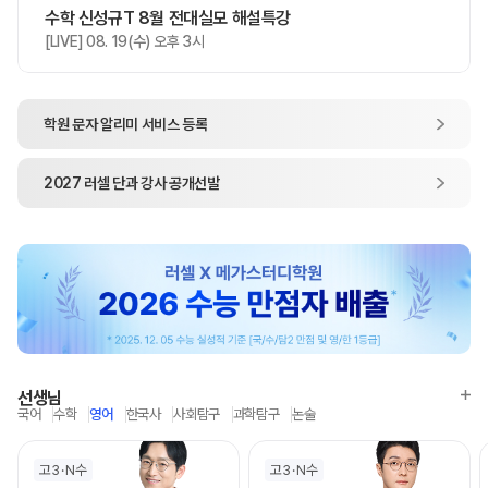
수학 신성규T 8월 전대실모 해설특강
[LIVE] 08. 19(수) 오후 3시
학원 문자 알리미
서비스 등록
2027
러셀 단과
강사 공개선발
선생님
국어
수학
영어
한국사
사회탐구
과학탐구
논술
고3
N수
고3
N수