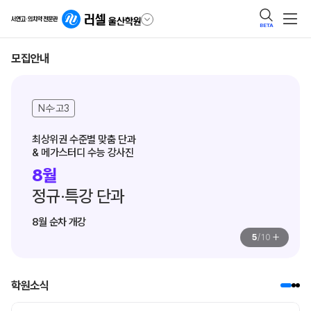
BETA
모집안내
N수·고3
최상위권 수준별 맞춤 단과

& 메가스터디 수능 강사진
8월
정규·특강 단과
8월 순차 개강
+
5
/
10
학원소식