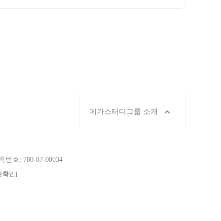
메가스터디그룹 소개
호: 780-87-00034
보확인]