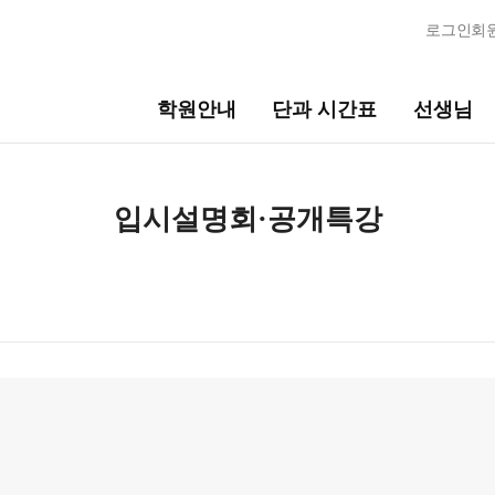
로그인
회
학원안내
단과 시간표
선생님
선생님
바른공부 
입시설명회·공개특강
시스템
선생님 커리큘럼
바른공부 자습
선생님
N수 모집요강
전체
2027 N수 정규반
국어
2027 반수반
수학
N
재학생 모집요
영어
2026 썸머스쿨
한국사
2027 재학생 정