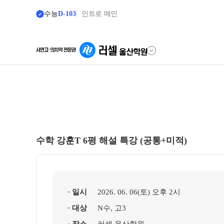
수능
D-103
인트로 메인
학원안내
단과 시간표
원장 인사말
LIVE 단과 집단 학습 
공지사항
고3·N수
수학 강훈T 6평 해설 특강 (공통+미적)
8월 정규·특강 단과
학원 소개
9월 정규·특강 단과
N
주간 식단표
대학별 논술 파이널 특강
셔틀버스 안내
· 일시
2026. 06. 06(토) 오후 2시
추석 집중 특강
N
· 대상
N수, 고3
학원 상담
고3·고2·고1·중3