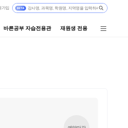
원가입
바른공부 자습전용관
재원생 전용
자습전용관
재원생 전용
전용관 안내
재원생 전용 서비스
모의고사 접수
편리한 온라인 서비스
홈페이지 회원 인증
재원생 콘텐츠
강
OMEGA 모의고사
전국 대단위 실전 모의고사
규반
예약마감