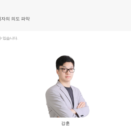
사회탐구
2027 윈터스쿨
N
N
과학탐구
제자의 의도 파악
논술
고3·N수 모집
2027 파이널 정
수 있습니다.
강훈