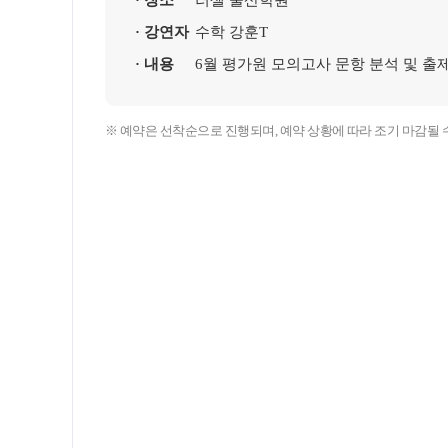
· 장소
러셀 울산학원
자주 묻는 질문
8~9월 중간고사 대비 강좌
· 강연자
수학 강훈T
온라인 상담
썸머특강
· 내용
6월 평가원 모의고사 문항 분석 및 출
방문상담 예약
마감 강좌 대기 신청
원장과 소통하기
※ 예약은 선착순으로 진행되며, 예약 상황에 따라 조기 마감될 
설명회·공개특강
학원 시설
위치안내