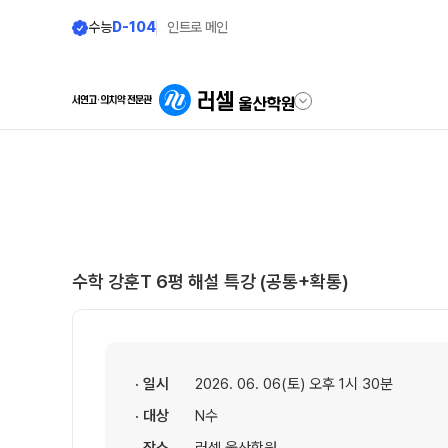
수능
D-104
인트로 메인
학원안내
단과 시간표
원장 인사말
LIVE 단과 집단 학습 시
공지사항
고3·N수
수학 강훈T 6평 해설 특강 (공통+확통)
8월 정규·특강 단과
학원 소개
9월 정규·특강 단과
N
주간 식단표
대학별 논술 파이널 특강
N
셔틀버스 안내
· 일시
2026. 06. 06(토) 오후 1시 30분
추석 집중 특강
N
· 대상
N수
학원 상담
고3·고2·고1·중3