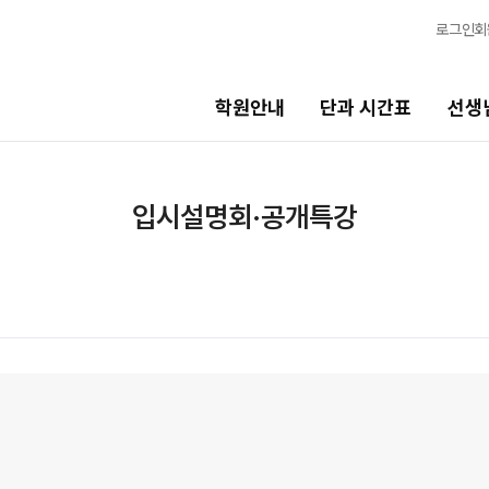
로그인
회
학원안내
단과 시간표
선생
선생님
바른공부
입시설명회·공개특강
스템
선생님 커리큘럼
바른공부 자
선생님
N수 모집요
전체
2027 N수 정
국어
2027 반수반
수학
재학생 모집
영어
2026 썸머스
한국사
2027 재학생