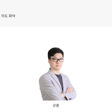
사회탐구
2027 윈터스
N
과학탐구
 의도 파악
논술
고3·N수 
2027 파이널
강훈