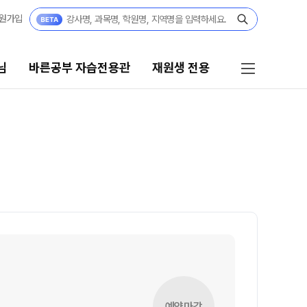
원가입
님
바른공부 자습전용관
재원생 전용
 자습전용관
재원생 전용
습전용관 안내
재원생 전용 서비스
모의고사 접수
강
편리한 온라인 서비스
규반
홈페이지 회원 인증
재원생 콘텐츠
요강
OMEGA 모의고사
쿨
전국 대단위 실전 모의고사
 정규반
예약마감