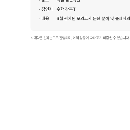
· 장소
러셀 울산학원
자주 묻는 질문
8~9월 중간고사 대비 강좌
· 강연자
수학 강훈T
온라인 상담
썸머특강
· 내용
6월 평가원 모의고사 문항 분석 및 출제자의
방문상담 예약
마감 강좌 대기 신청
원장과 소통하기
※ 예약은 선착순으로 진행되며, 예약 상황에 따라 조기 마감될 수 있습니다.
설명회·공개특강
학원 시설
위치안내