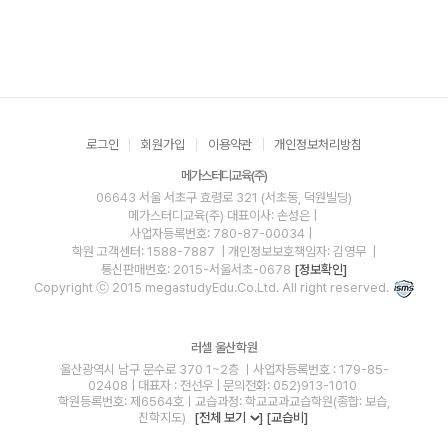
로그인
회원가입
이용약관
개인정보처리방침
메가스터디교육(주)
06643 서울 서초구 효령로 321 (서초동, 덕원빌딩)
메가스터디교육(주)
대표이사: 손성은 |
사업자등록번호: 780-87-00034
|
학원 고객센터: 1588-7887
| 개인정보보호책임자: 김영무
|
통신판매번호: 2015-서울서초-0678
[정보확인]
Copyright ⓒ 2015 megastudyEdu.Co.Ltd. All right reserved.
러셀 울산학원
울산광역시 남구 문수로 370 1~2층 ㅣ사업자등록번호 : 179-85-
02408 | 대표자 : 전선우 | 문의전화: 052)913-1010
학원등록번호: 제6564호ㅣ교습과정: 학교교과교습학원(종합: 보습,
진학지도)
[전체 보기
]
[교습비]